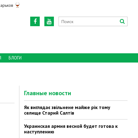
арьков
Я
БЛОГИ
Главные новости
Як виглядає звільнене майже рік тому
селище Старий Салтів
Украинская армия весной будет готова к
наступлению