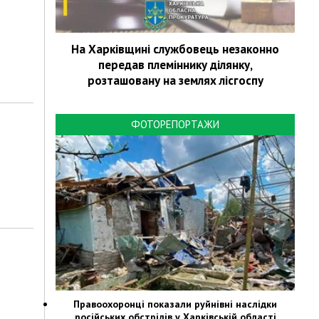
На Харківщині службовець незаконно
передав племіннику ділянку,
розташовану на землях лісгоспу
ФОТОРЕПОРТАЖИ
Правоохоронці показали руйнівні наслідки
російських обстрілів у Харківській області