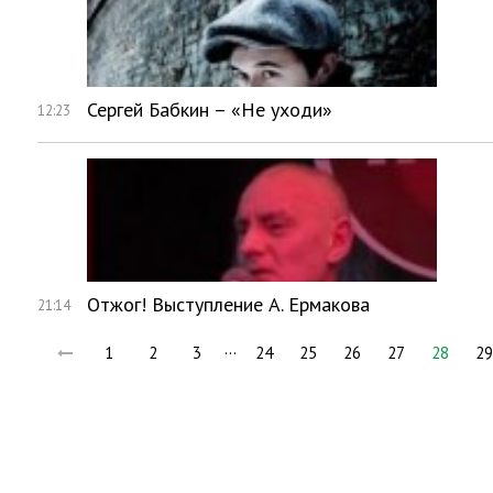
Сергей Бабкин – «Не уходи»
12:23
Отжог! Выступление А. Ермакова
21:14
…
1
2
3
24
25
26
27
28
29