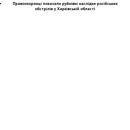
Правоохоронці показали руйнівні наслідки російських
обстрілів у Харківській області
Новости Украины: события, политика, экономика, общество, в мире
© Dozor.UA
© 2006—2022 Медиагруппа «Дозоры»