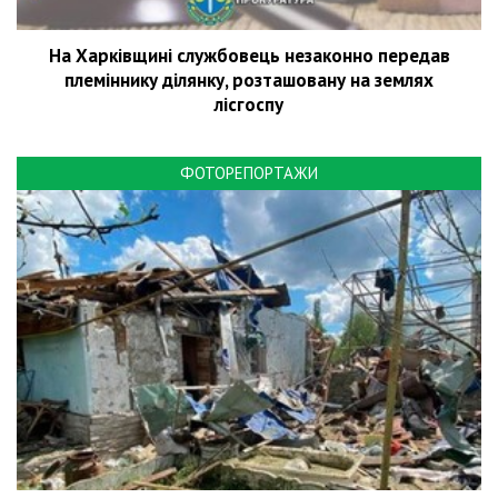
На Харківщині службовець незаконно передав
племіннику ділянку, розташовану на землях
лісгоспу
ФОТОРЕПОРТАЖИ