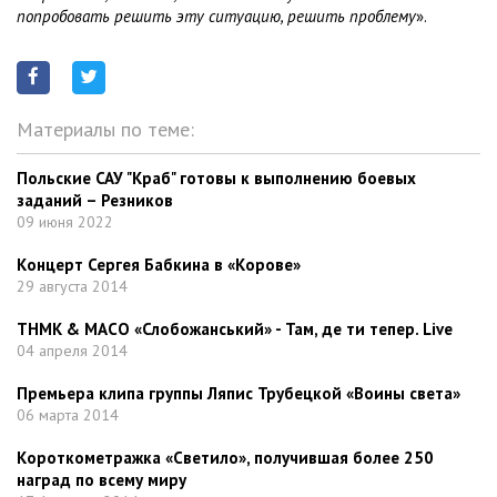
попробовать решить эту ситуацию, решить проблему
».
Материалы по теме:
Польские САУ "Краб" готовы к выполнению боевых
заданий – Резников
09 июня 2022
Концерт Сергея Бабкина в «Корове»
29 августа 2014
ТНМК & МАСО «Слобожанський» - Там, де ти тепер. Live
04 апреля 2014
Премьера клипа группы Ляпис Трубецкой «Воины света»
06 марта 2014
Короткометражка «Светило», получившая более 250
наград по всему миру