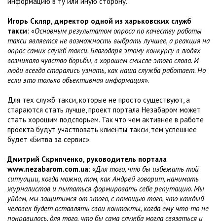
информацию в ту или иную сторону.
Игорь Скляр, директор одной из харьковских служб
такси
: «
Основным результатом опроса по качеству работы
такси является не возможность выбрать лучшее, а реакция на
опрос самих служб такси. Благодаря этому конкурсу в людях
возникало чувство борьбы, в хорошем смысле этого слова. И
люди всегда старались узнать, как наша служба работает. Но
если это только объективная информация
».
Для тех служб такси, которые не просто существуют, а
стараются стать лучше, проект портала Незабаром может
стать хорошим подспорьем. Так что чем активнее в работе
проекта будут участвовать клиенты такси, тем успешнее
будет «Битва за сервис».
Дмитрий Скрипченко, руководитель портала
www.nezabarom.com.ua
: «
Для того, что бы избежать той
ситуации, когда можно, там, как Андрей говорит, нанимать
журналистов и пытаться формировать себе репутацию. Мы
уйдем, мы защитимся от этого, с помощью того, что каждый
человек будет оставлять свои контакты, когда ему что-то не
понравилось, для того, что бы сама служба могла связаться и