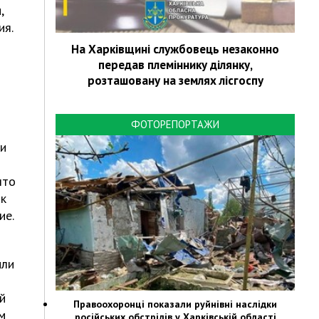
,
ия.
На Харківщині службовець незаконно
передав племіннику ділянку,
розташовану на землях лісгоспу
ФОТОРЕПОРТАЖИ
ли
что
ак
ие.
или
й
Правоохоронці показали руйнівні наслідки
м
російських обстрілів у Харківській області