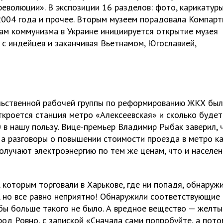
волюции». В экспозиции 16 разделов: фото, карикатуры
2004 года и прочее. Вторым музеем порадовала Компарт
вам коммунизма в Украине инициируется открытие музея
 с индейцев и заканчивая Вьетнамом, Югославией,
ельственной рабочей группы по реформированию ЖКХ бы
кроется станция метро «Алексеевская» и сколько будет
 0 в нашу пользу. Вице-премьер Владимир Рыбак заверил, 
 а разговоры о повышении стоимости проезда в метро к
лучают электроэнергию по тем же ценам, что и населен
, которым торговали в Харькове, где ни попадя, обнаруж
у, но все равно неприятно! Обнаружили соответствующие
бы больше такого не было. А вредное вещество — желты
ород Ровно, с запиской «Сначала сами попробуйте, а пото