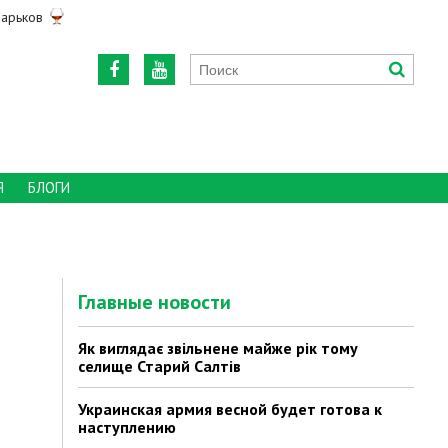
арьков
Я
БЛОГИ
Главные новости
Як виглядає звільнене майже рік тому
селище Старий Салтів
Украинская армия весной будет готова к
наступлению