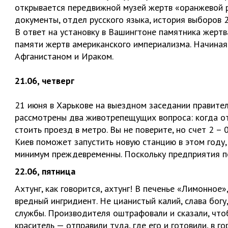
открывается передвижной музей жертв «оранжевой ре
документы, отдел русского языка, история выборов 
В ответ на установку в Вашингтоне памятника жерт
памяти жертв американского империализма. Начиная
Афганистаном и Ираком.
21.06, четверг
21 июня в Харькове на выездном заседании правит
рассмотрены два животрепещущих вопроса: когда от
стоить проезд в метро. Вы не поверите, но счет 2 –
Киев поможет запустить новую станцию в этом году,
минимум преждевременны. Поскольку предприятия по
22.06, пятница
Ахтунг, как говорится, ахтунг! В печенье «Лимонное»
вредный ингридиент. Не цианистый калий, слава бог
службы. Производителя оштрафовали и сказали, что
краситель — отправили туда, где его и готовили, в г