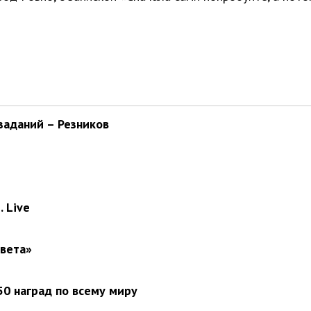
заданий – Резников
 Live
света»
0 наград по всему миру