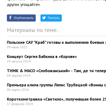
других угощайте».
Опубликовать
Твитнуть
Материалы по теме:
Польские САУ "Краб" готовы к выполнению боевых 
09 июня 2022
Концерт Сергея Бабкина в «Корове»
29 августа 2014
ТНМК & МАСО «Слобожанський» - Там, де ти тепер.
04 апреля 2014
Премьера клипа группы Ляпис Трубецкой «Воины 
06 марта 2014
Короткометражка «Светило», получившая более 25
17 февраля 2014