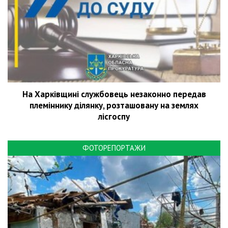
На Харківщині службовець незаконно передав
племіннику ділянку, розташовану на землях
лісгоспу
ФОТОРЕПОРТАЖИ