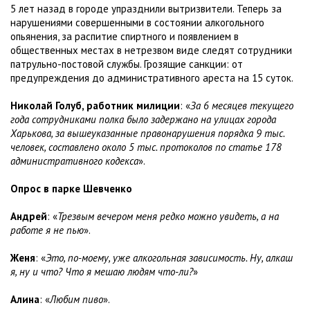
5 лет назад в городе упразднили вытризвители. Теперь за
нарушениями совершенными в состоянии алкогольного
опьянения, за распитие спиртного и появлением в
общественных местах в нетрезвом виде следят сотрудники
патрульно-постовой службы. Грозящие санкции: от
предупреждения до административного ареста на 15 суток.
Николай Голуб, работник милиции
: «
За 6 месяцев текущего
года сотрудниками полка было задержано на улицах города
Харькова, за вышеуказанные правонарушения порядка 9 тыс.
человек, составлено около 5 тыс. протоколов по статье 178
административного кодекса
».
Опрос в парке Шевченко
Андрей
: «
Трезвым вечером меня редко можно увидеть, а на
работе я не пью
».
Женя
: «
Это, по-моему, уже алкогольная зависимость. Ну, алкаш
я, ну и что? Что я мешаю людям что-ли?
»
Алина
: «
Любим пиво
».