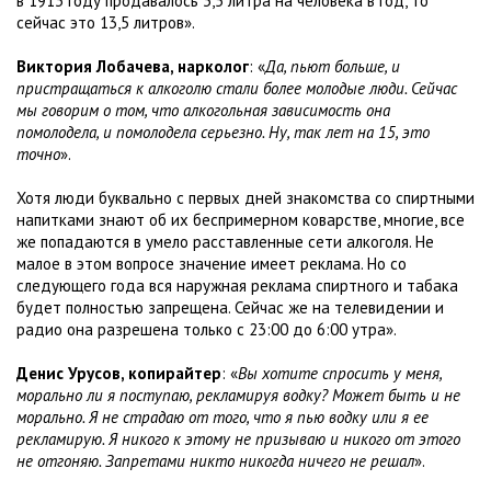
в 1913 году продавалось 3,5 литра на человека в год, то
сейчас это 13,5 литров».
Виктория Лобачева, нарколог
: «
Да, пьют больше, и
пристращаться к алкоголю стали более молодые люди. Сейчас
мы говорим о том, что алкогольная зависимость она
помолодела, и помолодела серьезно. Ну, так лет на 15, это
точно
».
Хотя люди буквально с первых дней знакомства со спиртными
напитками знают об их беспримерном коварстве, многие, все
же попадаются в умело расставленные сети алкоголя. Не
малое в этом вопросе значение имеет реклама. Но со
следующего года вся наружная реклама спиртного и табака
будет полностью запрещена. Сейчас же на телевидении и
радио она разрешена только с 23:00 до 6:00 утра».
Денис Урусов, копирайтер
: «
Вы хотите спросить у меня,
морально ли я поступаю, рекламируя водку? Может быть и не
морально. Я не страдаю от того, что я пью водку или я ее
рекламирую. Я никого к этому не призываю и никого от этого
не отгоняю. Запретами никто никогда ничего не решал
».