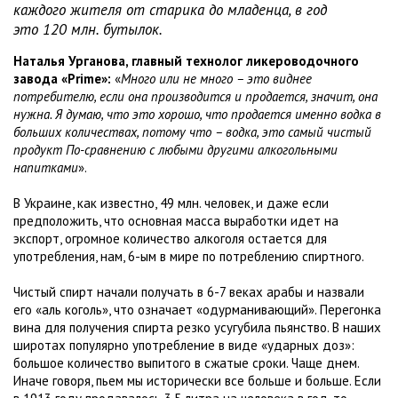
каждого жителя от старика до младенца, в год
это 120 млн. бутылок.
Наталья Урганова, главный технолог ликероводочного
завода «Prime»:
«
Много или не много – это виднее
потребителю, если она производится и продается, значит, она
нужна. Я думаю, что это хорошо, что продается именно водка в
больших количествах, потому что – водка, это самый чистый
продукт По-сравнению с любыми другими алкогольными
напитками
».
В Украине, как известно, 49 млн. человек, и даже если
предположить, что основная масса выработки идет на
экспорт, огромное количество алкоголя остается для
употребления, нам, 6-ым в мире по потреблению спиртного.
Чистый спирт начали получать в 6-7 веках арабы и назвали
его «аль коголь», что означает «одурманивающий». Перегонка
вина для получения спирта резко усугубила пьянство. В наших
широтах популярно употребление в виде «ударных доз»:
большое количество выпитого в сжатые сроки. Чаще днем.
Иначе говоря, пьем мы исторически все больше и больше. Если