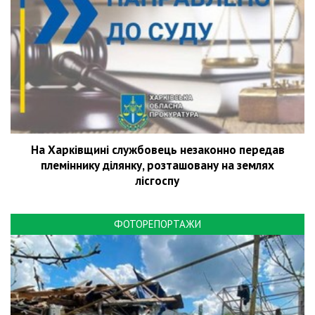
На Харківщині службовець незаконно передав
племіннику ділянку, розташовану на землях
лісгоспу
ФОТОРЕПОРТАЖИ