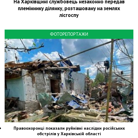
На Харківщині службовець незаконно передав
племіннику ділянку, розташовану на землях
лісгоспу
ФОТОРЕПОРТАЖИ
Правоохоронці показали руйнівні наслідки російських
обстрілів у Харківській області