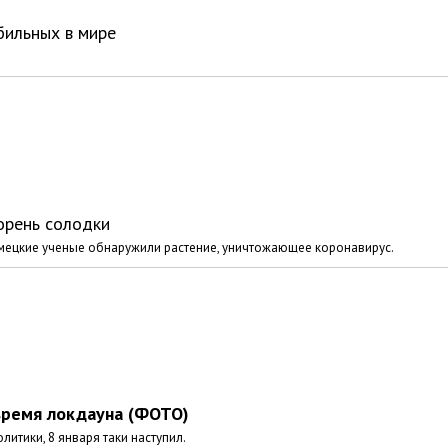
бильных в мире
орень солодки
емецкие ученые обнаружили растение, уничтожающее коронавирус.
время локдауна (ФОТО)
итики, 8 января таки наступил.