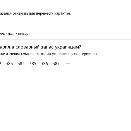
зался отменить или перенести карантин.
ешиться 7 января.
арил в словарный запас украинцам?
акже изменил смысл некоторых уже имеющихся терминов.
2
383
384
385
386
387