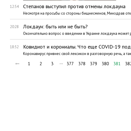
Степанов выступил против отмены локдауна
12:54
Несмотря на просьбы со стороны бищнесменов, Минздрав отка
Локдаун: быть или не быть?
20:28
Окончательно вопрос о введении в Украине локдауна может р
Ковидиот и корониалы. Что еще COVID-19 под
18:52
Коронавирус привнес свой лексикон в разговорную речь, а т
…
1
2
3
377
378
379
380
381
38