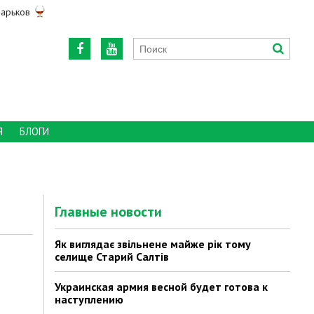
арьков
Я
БЛОГИ
Главные новости
Як виглядає звільнене майже рік тому
селище Старий Салтів
Украинская армия весной будет готова к
наступлению