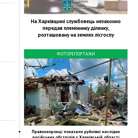
На Харківщині службовець незаконно
передав племіннику ділянку,
розташовану на землях лісгоспу
ФОТОРЕПОРТАЖИ
Правоохоронці показали руйнівні наслідки
російських обстрілів у Харківській області