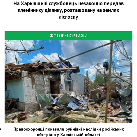
На Харківщині службовець незаконно передав
племіннику ділянку, розташовану на землях
лісгоспу
ФОТОРЕПОРТАЖИ
Правоохоронці показали руйнівні наслідки російських
обстрілів у Харківській області