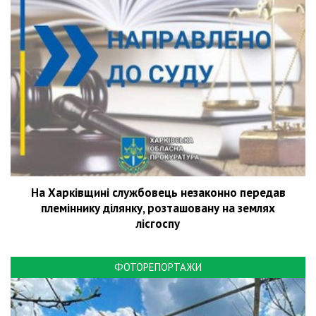
На Харківщині службовець незаконно передав
племіннику ділянку, розташовану на землях
лісгоспу
ФОТОРЕПОРТАЖИ