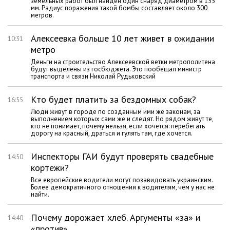
земельных работ был найден один снаряд диаметром в 135
мм. Радиус поражения такой бомбы составляет около 300
метров.
Алексеевка больше 10 лет живет в ожидании
10:31
метро
Деньги на строительство Алексеевской ветки метрополитена
будут выделены из госбюджета. Это пообещал министр
транспорта и связи Николай Рудьковский
Кто будет платить за бездомных собак?
16:55
Люди живут в городе по созданным ими же законам, за
выполнением которых сами же и следят. Но рядом живут те,
кто не понимает, почему нельзя, если хочется: перебегать
дорогу на красный, драться и гулять там, где хочется.
Инспекторы ГАИ будут проверять свадебные
14:50
кортежи?
Все европейские водители могут позавидовать украинским.
Более демократичного отношения к водителям, чем у нас не
найти.
Почему дорожает хлеб. Аргументы «за» и
14:40
«против»