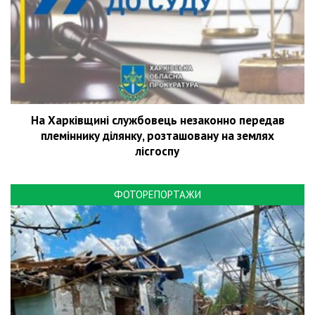
На Харківщині службовець незаконно передав
племіннику ділянку, розташовану на землях
лісгоспу
ФОТОРЕПОРТАЖИ