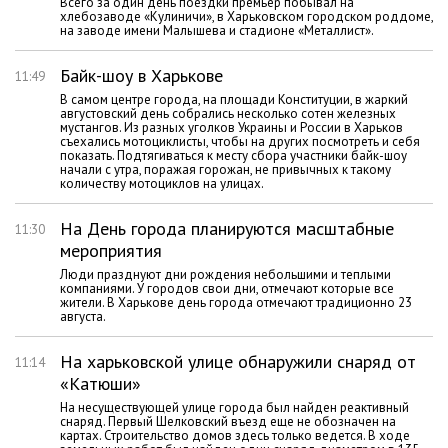
Всего за один день поездки премьер побывал на
хлебозаводе «Кулиничи», в Харьковском городском роддоме,
на заводе имени Малышева и стадионе «Металлист».
Байк-шоу в Харькове
11:49
В самом центре города, на площади Конституции, в жаркий
августовский день собрались несколько сотен железных
мустангов. Из разных уголков Украины и России в Харьков
съехались мотоциклисты, чтобы на других посмотреть и себя
показать. Подтягиваться к месту сбора участники байк-шоу
начали с утра, поражая горожан, не привычных к такому
количеству мотоциклов на улицах.
На День города планируются масштабные
11:30
мероприятия
Люди празднуют дни рождения небольшими и теплыми
компаниями. У городов свои дни, отмечают которые все
жители. В Харькове день города отмечают традиционно 23
августа.
На харьковской улице обнаружили снаряд от
11:14
«Катюши»
На несуществующей улице города был найден реактивный
снаряд. Первый Шелковский въезд еще не обозначен на
картах. Строительство домов здесь только ведется. В ходе