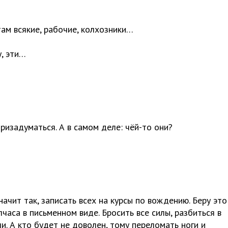
там всякие, рабочие, колхозники…
у, эти…
изадуматься. А в самом деле: чёй-то они?
Значит так, записать всех на курсы по вождению. Беру это
аса в письменном виде. Бросить все силы, разбиться в
и. А кто будет не доволен, тому переломать ноги и