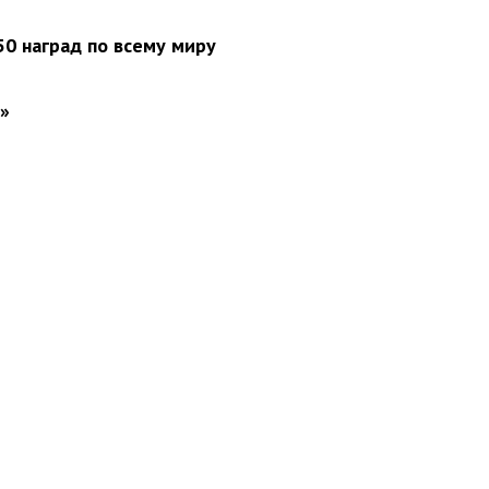
0 наград по всему миру
»
вини
Події
Особистості
Фото
Реклама
Редакція
Б
Новости Украины: события, политика, экономика, общество, в мире