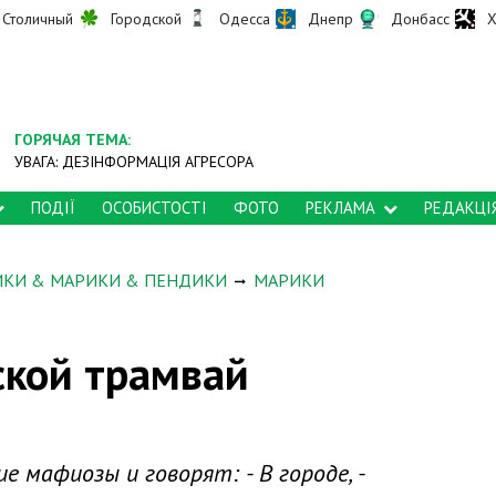
Столичный
Городской
Одесса
Днепр
Донбасс
Х
ГОРЯЧАЯ ТЕМА:
УВАГА: ДЕЗІНФОРМАЦІЯ АГРЕСОРА
ПОДІЇ
ОСОБИСТОСТІ
ФОТО
РЕКЛАМА
РЕДАКЦІ
ИКИ & МАРИКИ & ПЕНДИКИ
МАРИКИ
ской трамвай
 мафиозы и говорят: - В городе, -