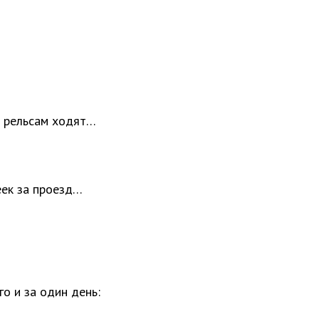
о рельсам ходят…
еек за проезд…
о и за один день: