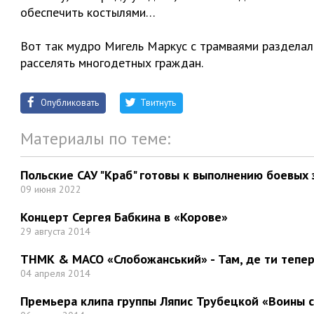
обеспечить костылями…
Вот так мудро Мигель Маркус c трамваями раздела
расселять многодетных граждан.
Опубликовать
Твитнуть
Материалы по теме:
Польские САУ "Краб" готовы к выполнению боевых 
09 июня 2022
Концерт Сергея Бабкина в «Корове»
29 августа 2014
ТНМК & МАСО «Слобожанський» - Там, де ти тепер.
04 апреля 2014
Премьера клипа группы Ляпис Трубецкой «Воины 