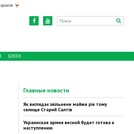
арьков
Я
БЛОГИ
Главные новости
Як виглядає звільнене майже рік тому
селище Старий Салтів
Украинская армия весной будет готова к
наступлению