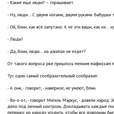
- Какие еще люди? – спрашивает.
- Ну, люди… С двумя ногами, двумя руками. Бабушки 
- Ой, блин, как все запутано. А че эти ваши, как их… н
- Люди?
- Да, блин, люди… на джипах не ездят?
От такого вопроса уже пришлось мелким мафиозам пр
Тут один самый сообразительный сообразил:
- А они, - говорит, - наверное, не умеют, блин.
- Во-о-от, - говорит Мигель Маркус, - довели народ. 
дело под личный контроль. Докладывать каждые полч
лепешку, но народу угодить, чтобы все довольны был