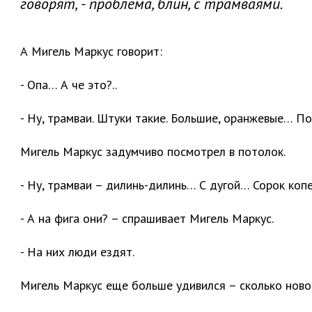
говорят, - проблема, блин, с трамваями.
А Мигель Маркус говорит:
- Опа… А че это?..
- Ну, трамваи. Штуки такие. Большие, оранжевые… П
Мигель Маркус задумчиво посмотрел в потолок.
- Ну, трамваи – дилинь-дилинь… С дугой… Сорок коп
- А на фига они? – спрашивает Мигель Маркус.
- На них люди ездят.
Мигель Маркус еще больше удивился – сколько новог