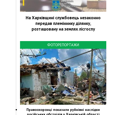
На Харківщині службовець незаконно
передав племіннику ділянку,
розташовану на землях лісгоспу
ФОТОРЕПОРТАЖИ
Правоохоронці показали руйнівні наслідки
російських обстрілів у Харківській області