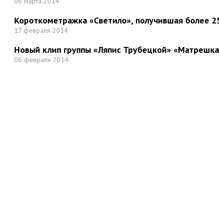
06 марта 2014
Короткометражка «Светило», получившая более 25
17 февраля 2014
Новый клип группы «Ляпис Трубецкой» «Матрешка
06 февраля 2014
Но
Мы в социальных сетях: