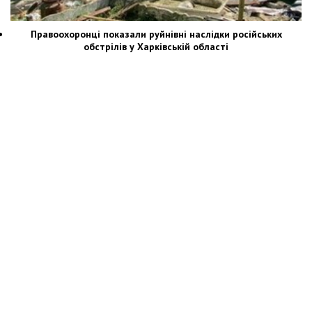
Правоохоронці показали руйнівні наслідки російських
обстрілів у Харківській області
Новости Украины: события, политика, экономика, общество, в мире