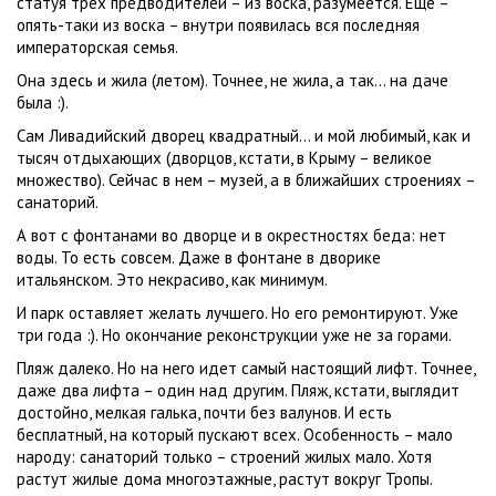
статуя трех предводителей – из воска, разумеется. Еще –
опять-таки из воска – внутри появилась вся последняя
императорская семья.
Она здесь и жила (летом). Точнее, не жила, а так… на даче
была :).
Сам Ливадийский дворец квадратный… и мой любимый, как и
тысяч отдыхающих (дворцов, кстати, в Крыму – великое
множество). Сейчас в нем – музей, а в ближайших строениях –
санаторий.
А вот с фонтанами во дворце и в окрестностях беда: нет
воды. То есть совсем. Даже в фонтане в дворике
итальянском. Это некрасиво, как минимум.
И парк оставляет желать лучшего. Но его ремонтируют. Уже
три года :). Но окончание реконструкции уже не за горами.
Пляж далеко. Но на него идет самый настоящий лифт. Точнее,
даже два лифта – один над другим. Пляж, кстати, выглядит
достойно, мелкая галька, почти без валунов. И есть
бесплатный, на который пускают всех. Особенность – мало
народу: санаторий только – строений жилых мало. Хотя
растут жилые дома многоэтажные, растут вокруг Тропы.