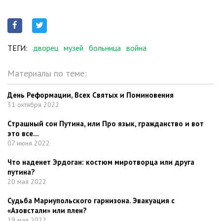
ТЕГИ:
дворец
музей
больница
война
Материалы по теме:
День Реформации, Всех Святых и Поминовения
31 октября 2022
Страшный сон Путина, или Про язык, гражданство и вот
это все…
07 июня 2022
Что наденет Эрдоган: костюм миротворца или друга
путина?
20 мая 2022
Судьба Мариупольского гарнизона. Эвакуация с
«Азовстали» или плен?
19 мая 2022