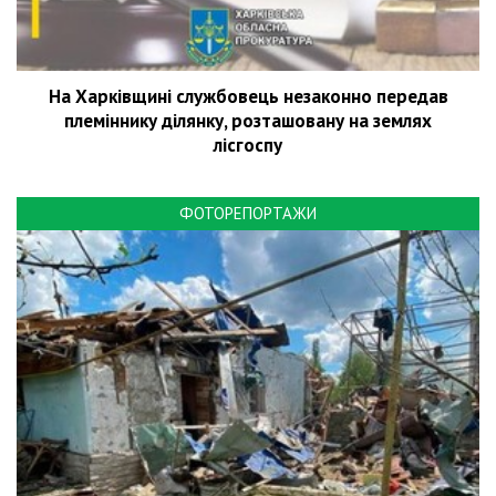
На Харківщині службовець незаконно передав
племіннику ділянку, розташовану на землях
лісгоспу
ФОТОРЕПОРТАЖИ