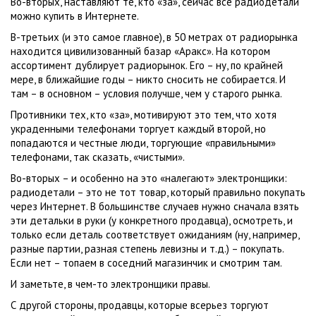
Во-вторых, наставляют те, кто «за», сейчас все радиодетали
можно купить в Интернете.
В-третьих (и это самое главное), в 50 метрах от радиорынка
находится цивилизованный базар «Аракс». На котором
ассортимент дублирует радиорынок. Его – ну, по крайней
мере, в ближайшие годы – никто сносить не собирается. И
там – в основном – условия получше, чем у старого рынка.
Противники тех, кто «за», мотивируют это тем, что хотя
украденными телефонами торгует каждый второй, но
попадаются и честные люди, торгующие «правильными»
телефонами, так сказать, «чистыми».
Во-вторых – и особенно на это «налегают» электронщики:
радиодетали – это не тот товар, который правильно покупать
через Интернет. В большинстве случаев нужно сначала взять
эти детальки в руки (у конкретного продавца), осмотреть, и
только если деталь соответствует ожиданиям (ну, например,
разные партии, разная степень левизны и т.д.) – покупать.
Если нет – топаем в соседний магазинчик и смотрим там.
И заметьте, в чем-то электронщики правы.
С другой стороны, продавцы, которые всерьез торгуют