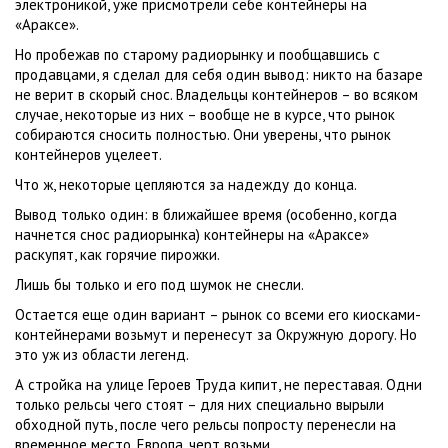
электроникой, уже присмотрели себе контейнеры на
«Араксе».
Но пробежав по старому радиорынку и пообщавшись с
продавцами, я сделал для себя один вывод: никто на базаре
не верит в скорый снос. Владельцы контейнеров – во всяком
случае, некоторые из них – вообще не в курсе, что рынок
собираются сносить полностью. Они уверены, что рынок
контейнеров уцелеет.
Что ж, некоторые цепляются за надежду до конца.
Вывод только один: в ближайшее время (особенно, когда
начнется снос радиорынка) контейнеры на «Араксе»
раскупят, как горячие пирожки.
Лишь бы только и его под шумок не снесли.
Остается еще один вариант – рынок со всеми его киосками-
контейнерами возьмут и перенесут за Окружную дорогу. Но
это уж из области легенд.
А стройка на улице Героев Труда кипит, не переставая. Одни
только рельсы чего стоят – для них специально вырыли
обходной путь, после чего рельсы попросту перенесли на
временное место. Европа, черт возьми.