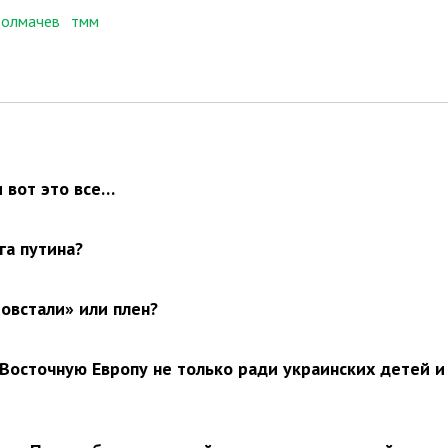
толмачев
тмм
и вот это все…
га путина?
зовстали» или плен?
Восточную Европу не только ради украинских детей и