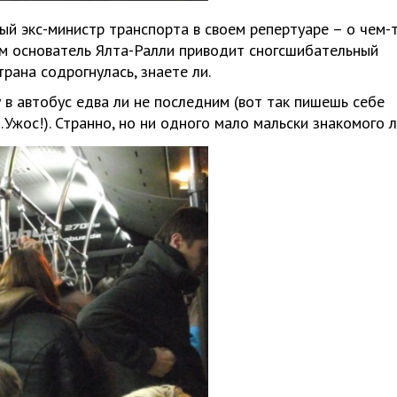
ый экс-министр транспорта в своем репертуаре – о чем-
ом основатель Ялта-Ралли приводит сногсшибательный
трана содрогнулась, знаете ли.
 в автобус едва ли не последним (вот так пишешь себе
…Ужос!). Странно, но ни одного мало мальски знакомого л