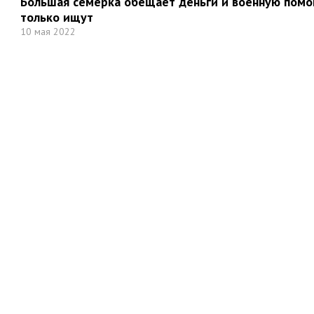
Большая семерка обещает деньги и военную помощ
только ищут
10 мая 2022
Но
Мы в социальных сетях: