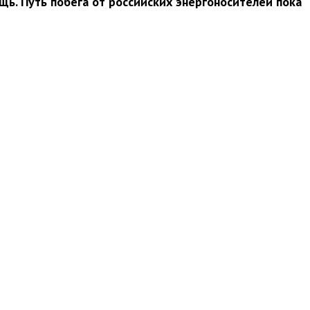
ь. Путь побега от российских энергоносителей пока
вини
Події
Особистості
Фото
Реклама
Редакція
Б
Новости Украины: события, политика, экономика, общество, в мире
© Dozor.UA
© 2006—2022 Медиагруппа «Дозоры»