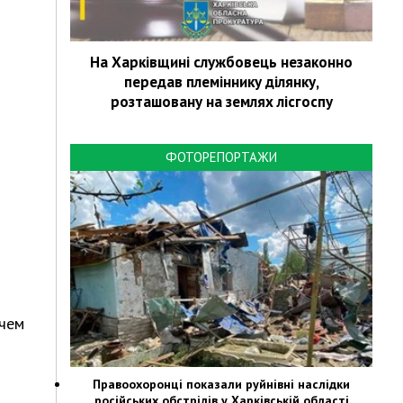
На Харківщині службовець незаконно
передав племіннику ділянку,
розташовану на землях лісгоспу
ФОТОРЕПОРТАЖИ
 чем
Правоохоронці показали руйнівні наслідки
російських обстрілів у Харківській області