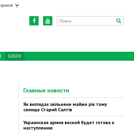
арьков
Я
БЛОГИ
Главные новости
Як виглядає звільнене майже рік тому
селище Старий Салтів
Украинская армия весной будет готова к
наступлению