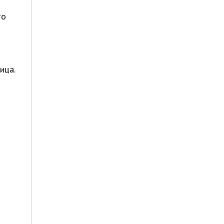
то
ица.