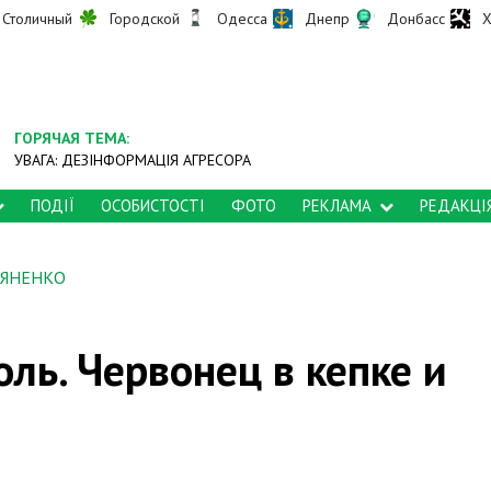
Столичный
Городской
Одесса
Днепр
Донбасс
Х
ГОРЯЧАЯ ТЕМА:
УВАГА: ДЕЗІНФОРМАЦІЯ АГРЕСОРА
ПОДІЇ
ОСОБИСТОСТІ
ФОТО
РЕКЛАМА
РЕДАКЦІ
ЬЯНЕНКО
оль. Червонец в кепке и