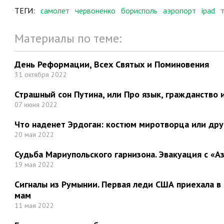
ТЕГИ:
самолет
червоненко
борисполь
аэропорт
ipad
Материалы по теме:
День Реформации, Всех Святых и Поминовения
31 октября 2022
Страшный сон Путина, или Про язык, гражданство 
07 июня 2022
Что наденет Эрдоган: костюм миротворца или дру
20 мая 2022
Судьба Мариупольского гарнизона. Эвакуация с «А
19 мая 2022
Сигналы из Румынии. Первая леди США приехала в 
мам
11 мая 2022