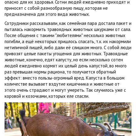
опасно для их здоровья. Сотни людей ежедневно приходят и
приносят с собой разнообразную пищу, которая не
предназначена для этого вида животных.
Сотрудники рассказывали, как семейная пара достала пакет и
пыталась накормить травоядных животных шкурками от сала.
После общения с такими "любителями" несколько животных
погибли, а ещё некоторых пришлось спасать, т.к. их накормили
нетипичной пищей, либо дали её слишком много. С собой люди
привозят целые пакеты угощения для животных. Травоядные
животные, конечно, едят капусту, но если несколько сотен
людей ежедневно кормят их целый день капустой, во много
раз превышая нормы рациона, то получается обратный
эффект: вместо пользы-огромный вред. Капуста в большом
количестве вызывает вздутие кишечника и животные от
этого очень страдают и могут умереть. Так случилось уже с
коровой и козочками, которых еле спасли.