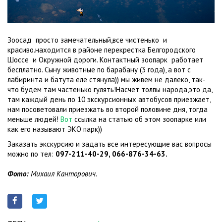
Зоосад просто замечательный,все чистенько и
красиво.находится в районе перекрестка Белгородского
Шоссе и Окружной дороги. Контактный зоопарк работает
бесплатно. Сыну животные по барабану (3 года), а вот с
лабиринта и батута еле стянула)) мы живем не далеко, так-
что будем там частенько гулять!Насчет толпы народа,это да,
там каждый день по 10 экскурсионных автобусов приезжает,
нам посоветовали приезжать во второй половине дня, тогда
меньше людей!
Вот
ссылка на статью об этом зоопарке или
как его называют ЭКО парк))
Заказать экскурсию и задать все интересующие вас вопросы
можно по тел:
097-211-40-29, 066-876-34-63.
Фото:
Михаил Канторович.