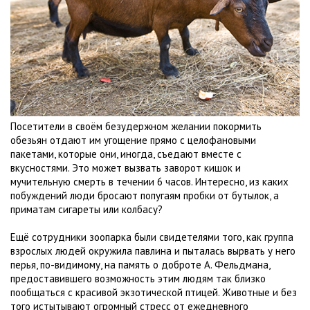
Посетители в своём безудержном желании покормить
обезьян отдают им угощение прямо с целофановыми
пакетами, которые они, иногда, съедают вместе с
вкусностями. Это может вызвать заворот кишок и
мучительную смерть в течении 6 часов. Интересно, из каких
побуждений люди бросают попугаям пробки от бутылок, а
приматам сигареты или колбасу?
Ещё сотрудники зоопарка были свидетелями того, как группа
взрослых людей окружила павлина и пыталась вырвать у него
перья, по-видимому, на память о доброте А. Фельдмана,
предоставившего возможность этим людям так близко
пообщаться с красивой экзотической птицей. Животные и без
того истытывают огромный стресс от ежедневного