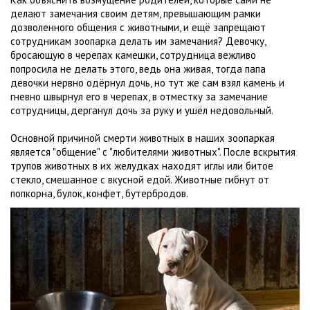
делают замечания своим детям, превышающим рамки
дозволенного общения с животными, и ещё запрещают
сотрудникам зоопарка делать им замечания? Девочку,
бросающую в черепах камешки, сотрудница вежливо
попросила не делать этого, ведь она живая, тогда папа
девочки нервно одёрнул дочь, но тут же сам взял камень и
гневно швырнул его в черепах, в отместку за замечание
сотрудницы, дерганул дочь за руку и ушёл недовольный.
Основной причиной смерти животных в наших зоопаркая
является "общение" с "любителями животных". После вскрытия
трупов животных в их желудках находят иглы или битое
стекло, смешанное с вкусной едой. Животные гибнут от
попкорна, булок, конфет, бутербродов.