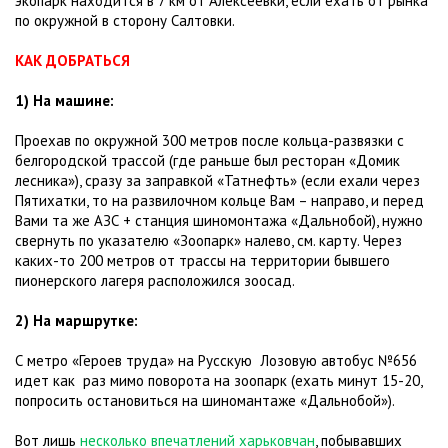
экопарк находится в 7 км от Алексеевки, если ехать от рынка
по окружной в сторону Салтовки.
КАК ДОБРАТЬСЯ
1) На машине:
Проехав по окружной 300 метров после кольца-развязки с
белгородской трассой (где раньше был ресторан «Домик
лесника»), сразу за заправкой «Татнефть» (если ехали через
Пятихатки, то на развилочном кольце Вам – направо, и перед
Вами та же АЗС + станция шиномонтажа «Дальнобой), нужно
свернуть по указателю «Зоопарк» налево, см. карту. Через
каких-то 200 метров от трассы на территории бывшего
пионерского лагеря расположился зоосад.
2) На маршрутке:
С метро «Героев труда» на Русскую Лозовую автобус №656
идет как раз мимо поворота на зоопарк (ехать минут 15-20,
попросить остановиться на шиномантаже «Дальнобой»).
Вот лишь
несколько впечатлений харьковчан
, побывавших