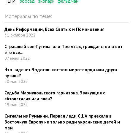
ТЕГИ:
зоосад
экопарк
фельдман
Материалы по теме:
День Реформации, Всех Святых и Поминовения
31 октября 2022
Страшный сон Путина, или Про язык, гражданство и вот
это все…
07 июня 2022
Что наденет Эрдоган: костюм миротворца или друга
путина?
20 мая 2022
Судьба Мариупольского гарнизона. Эвакуация с
«Азовстали» или плен?
19 мая 2022
Сигналы из Румынии. Первая леди США приехала в
Восточную Европу не только ради украинских детей и
мам