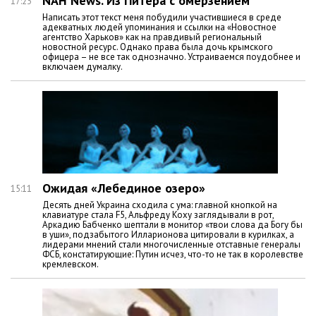
NAH News. Из Питера с омерзением
17:23
Написать этот текст меня побудили участившиеся в среде
адекватных людей упоминания и ссылки на «Новостное
агентство Харьков» как на правдивый региональный
новостной ресурс. Однако права была дочь крымского
офицера – не все так однозначно. Устраиваемся поудобнее и
включаем думалку.
Ожидая «Лебединое озеро»
15:11
Десять дней Украина сходила с ума: главной кнопкой на
клавиатуре стала F5, Альфреду Коху заглядывали в рот,
Аркадию Бабченко шептали в монитор «твои слова да Богу бы
в уши», подзабытого Илларионова цитировали в курилках, а
лидерами мнений стали многочисленные отставные генералы
ФСБ, констатирующие: Путин исчез, что-то не так в королевстве
кремлевском.