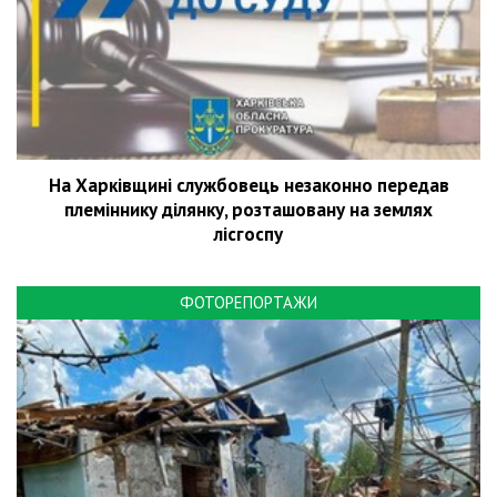
На Харківщині службовець незаконно передав
племіннику ділянку, розташовану на землях
лісгоспу
ФОТОРЕПОРТАЖИ