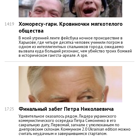
Хоморесу-гари. Кровиночки мягкотелого
14:19
общества
В моей утренней ленте фейсбука ночное происшествие в
Харькове, где четыре десятка человек учинили погром в
одном из интеллигентных спальников города, ожидаемо
вызвала куда больший резонанс, чем убийство троих бомжей
в историческом гангста-ареале. А зря.
Финальный забег Петра Николаевича
17:25
Удивительное оказалось рядом. Лидера украинского
коммунистического осередка Петра Симоненко в его
сакральную дату, Первомай, загнали с улюлюканьем по
днепровским склонам. Коммунизм 2.0 Ukrainian edition можно
считать неудачным и завершившимся стартапом.