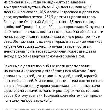
Из описания 1785 года мы видим, что во владении
Аркадиевской пустыни было 313,5 десятин пашни; 54
десятины сенокосов; 26,5 десятин строевого и дровяного
леса; неудобных земель 232,5 десятины (пески на левом
берегу реки Северский Донец); а также 7,5 десятин под
слободкой Троицкой, где в 20 дворах проживало 42 мужчины
и 40 женщин из числа подданных черкас. Они обрабатывали
монастырскую пашню, выращивали озимую рожь, гречиху и
овес. Обслуживали подданные черкасы и водяную мельницу
на реке Северский Донец. Та имела четыре постава и
действовала почти весь год, исключая половодье, давая
дохода до 50 четвертей помольного хлеба в год.
Законные с давних пор рыбные ловли использовались
монахами и черкасами для собственного обихода. Здесь
ловили сомов, язей, щук, головлей, окуней, лещей, карасей,
пескарей и ершей. Эти же подданные косили для монастыря
сено, собирали в лесу дрова, ухаживали за монастырскими
фруктовыми садами, выполняли ряд других монастырских
работ. К этому времени Троицкий храм обители был продан
помещику майору Зарудному.