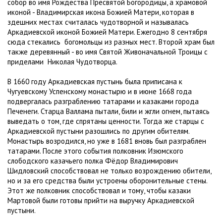
собор во имя Рождества Пресвятой Богородицы, а храмовой
иконой - Владимирская икона Божией Матери, которая в
здешних местах считалась чудотворной и называлась
Аркадиевской иконой Божией Матери. Ежегодно 8 сентября
сюда стекались богомольцы из разных мест. Второй храм был
также деревянный - во имя Святой Живоначальной Троицы с
приделами Николая Чудотворца.
В 1660 году Аркадиевская пустынь была приписана к
Чугуевскому Успенскому монастырю и в июне 1668 года
подвергалась разграблению татарами и казаками города
Печенеги. Старца Валлама пытали, били и жгли огнем, пытаясь
выведать о том, где спрятаны ценности. Тогда же старцы с
Аркадиевской пустыни разошлись по другим обителям.
Монастырь возродился, но уже в 1681 вновь был разграблен
татарами. После этого события полковник Изюмского
слободского казачьего полка Фёдор Владимирович
Шидловский способствовал не только возрождению обители,
но и за его средства были устроены оборонительные стены.
Этот же полковник способствовал и тому, чтобы казаки
Мартовой были готовы прийти на выручку Аркадиевской
пустыни.