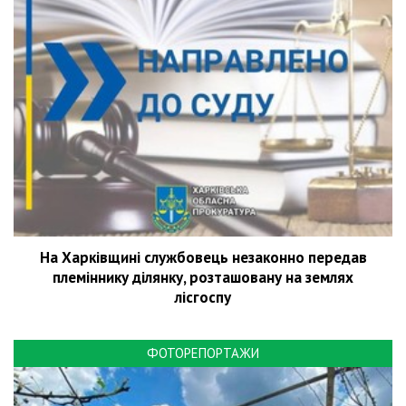
На Харківщині службовець незаконно передав
племіннику ділянку, розташовану на землях
лісгоспу
ФОТОРЕПОРТАЖИ