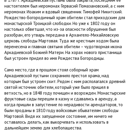
В 1787 г. Аркадиевская пустынь была закрыта, последним её
настоятелем был иеромонах Гервасий Помазановский, а с ним
иеромонах Иоаким и вдовый священник Тимофей Никитский.
Рождество-Богородичный храм обители стал приходским для
монастырской Троицкой слободки. Но уже к 1802 году он
настолько обветшал, что из-за опасности обрушения был
разобран, его утварь передана в Архангело-Михайловскую
церковь слободы Мартовая. Туда же крестным ходом была
перенесена и главная святыня обители – чудотворная икона
Аркадиевской Божией Матери. На хорах нового пристанища
был устроен придел во имя Рождества Богородицы.
Само место, где в прошлом стоял соборный храм
Аркадиевской пустыни сохранило престол храма, над
которым был устроен скит. Рядом с ним располагался древний
святой источник обители, который уже было пришел в
ветхость, но в 1848 году почищен и возрожден. Монастырские
фруктовые сады перешли в казну и сдавались в аренду, а
когда пришли в запустение по нерадивости арендаторов, то
были проданы в 1810 году войсковым обывателям слободы
Мартовой. Видя их запущенное состояние, им ничего не
оставалось делать, как выкорчевать и использовать в
дальнейшем землю для хлебопашества.