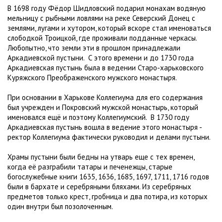
В 1698 году Фёдор Шидловский подарил монахам водяную
мельницу с рыбными ловлями на реке Северский Донец с
землями, лугами и хутором, который вскоре стал именоваться
слободкой Троицкой, где проживали подданные черкасы.
Любопытно, что земли эти в прошлом принадлежали
Аркадиевской пустыни. С этого времени и до 1730 года
Аркадиевская пустынь была в ведении Старо-харьковского
Куряжского Преображенского мужского монастыря.
При основании в Харькове Коллегиума для его содержания
был учрежден и Покровский мужской монастырь, который
именовался ещё и поэтому Коллегиумский. В 1730 году
Аркадиевская пустынь вошла в ведение этого монастыря -
ректор Коллегиума фактически руководил и делами пустыни.
Храмы пустыни были бедны на утварь еще с тех времен,
когда её разграбили татары и печенежцы, старые
богослужебные книги 1635, 1636, 1685, 1697, 1711, 1716 годов
были в бархате и серебряными бляхами. Из серебряных
предметов только крест, гробница и два потира, из которых
один внутри был позолоченным.