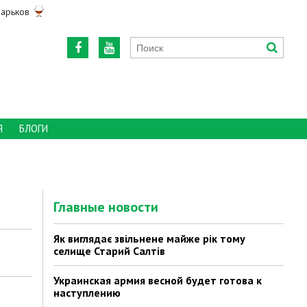
арьков
Я
БЛОГИ
Главные новости
Як виглядає звільнене майже рік тому
селище Старий Салтів
Украинская армия весной будет готова к
наступлению