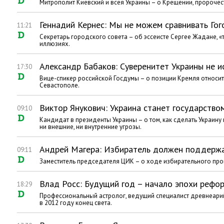
Митрополит Киевский и всея Украины – о Крещении, пророчест
Геннадий Кернес: Мы не можем сравнивать Гог
11:21
Секретарь городского совета – об эссеисте Сергее Жадане, 
иллюзиях.
Александр Бабаков: Cуверенитет Украины не 
17:30
Вице-спикер российской Госдумы – о позиции Кремля относит
Севастополе.
Виктор Янукович: Украина станет государство
09:10
Кандидат в президенты Украины – о том, как сделать Украин
ни внешние, ни внутренние угрозы.
Андрей Магера: Избиратель должен поддержа
09:11
Заместитель председателя ЦИК – о ходе избирательного про
Влад Росс: Будущий год – начало эпохи рефо
18:29
Профессиональный астролог, ведущий специалист древнеарийс
в 2012 году конец света.