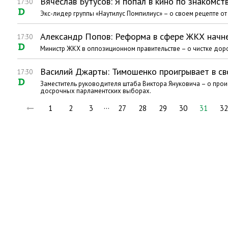
Вячеслав Бутусов: Я попал в кино по знакомст
17:30
Экс-лидер группы «Наутилус Помпилиус» – о своем рецепте от 
Александр Попов: Реформа в сфере ЖКХ начнет
17:30
Министр ЖКХ в оппозиционном правительстве – о чистке доро
Василий Джарты: Тимошенко проигрывает в с
17:30
Заместитель руководителя штаба Виктора Януковича – о пр
досрочных парламентских выборах.
…
1
2
3
27
28
29
30
31
32