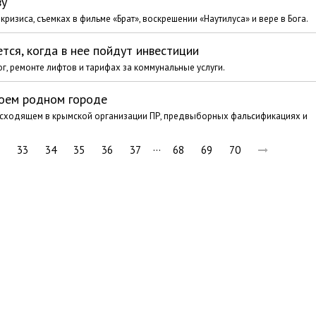
ву
кризиса, съемках в фильме «Брат», воскрешении «Наутилуса» и вере в Бога.
ся, когда в нее пойдут инвестиции
г, ремонте лифтов и тарифах за коммунальные услуги.
воем родном городе
оисходящем в крымской организации ПР, предвыборных фальсификациях и
…
33
34
35
36
37
68
69
70