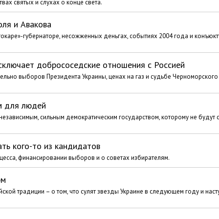
вах святых и слухах о конце света.
оля и Авакова
«токаре»-губернаторе, несожженных деньгах, событиях 2004 года и конъюк
исключает добрососедские отношения с Россией
ельно выборов Президента Украины, ценах на газ и судьбе Черноморского
м для людей
у независимым, сильным демократическим государством, которому не будут
ть кого-то из кандидатов
цесса, финансировании выборов и о советах избирателям.
рм
кой традиции – о том, что сулят звезды Украине в следующем году и наст