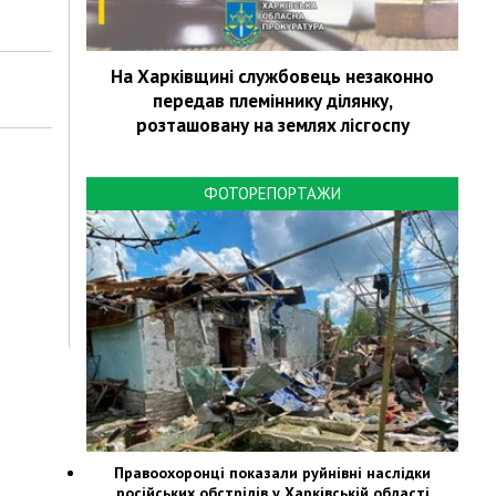
На Харківщині службовець незаконно
передав племіннику ділянку,
розташовану на землях лісгоспу
ФОТОРЕПОРТАЖИ
Правоохоронці показали руйнівні наслідки
російських обстрілів у Харківській області