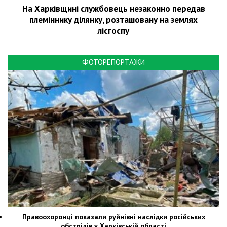
На Харківщині службовець незаконно передав
племіннику ділянку, розташовану на землях
лісгоспу
ФОТОРЕПОРТАЖИ
Правоохоронці показали руйнівні наслідки російських
обстрілів у Харківській області