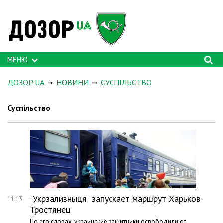
МЕНЮ
ДОЗОР.UA
НОВИНИ
СУСПІЛЬСТВО
Суспільство
"Укрзализныця" запускает маршрут Харьков-
11:13
Тростянец
По его словах, украинские защитники освободили от