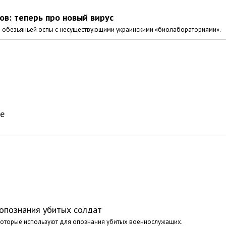
в: теперь про новый вирус
е обезьяньей оспы с несуществующими украинскими «биолабораториями».
ие
опознания убитых солдат
 которые используют для опознания убитых военнослужащих.