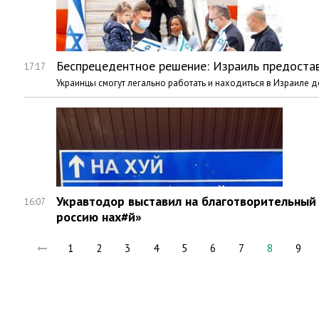
Беспрецедентное решение: Израиль предостав
17:17
Украинцы смогут легально работать и находиться в Израиле до
Укравтодор выставил на благотворительный 
16:07
россию нах#й»
1
2
3
4
5
6
7
8
9