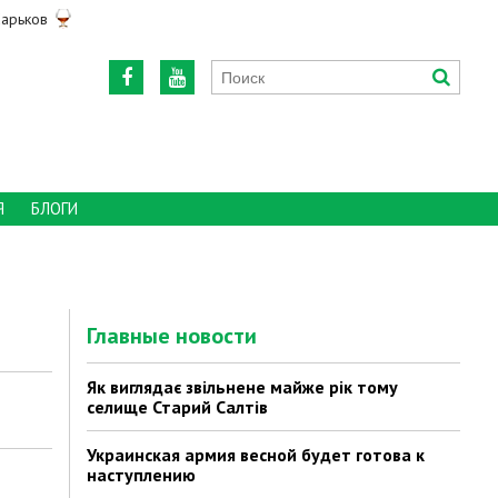
арьков
Я
БЛОГИ
Главные новости
Як виглядає звільнене майже рік тому
селище Старий Салтів
Украинская армия весной будет готова к
наступлению