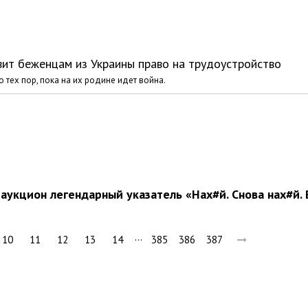
ит беженцам из Украины право на трудоустройство
 тех пор, пока на их родине идет война.
аукцион легендарный указатель «Нах#й. Снова нах#й. 
…
10
11
12
13
14
385
386
387