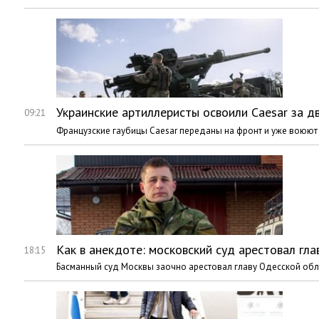
Украинские артиллеристы освоили Caesar за 
09:21
Французские гаубицы Caesar переданы на фронт и уже воюют
Как в анекдоте: московский суд арестовал г
18:15
Басманный суд Москвы заочно арестовал главу Одесской об