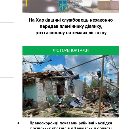
На Харківщині службовець незаконно
передав племіннику ділянку,
розташовану на землях лісгоспу
ФОТОРЕПОРТАЖИ
Правоохоронці показали руйнівні наслідки
російських обстрілів у Харківській області