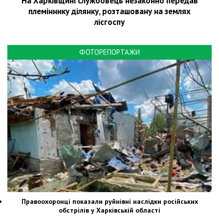
На Харківщині службовець незаконно передав
племіннику ділянку, розташовану на землях
лісгоспу
ФОТОРЕПОРТАЖИ
Правоохоронці показали руйнівні наслідки російських
обстрілів у Харківській області