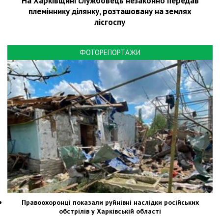
На Харківщині службовець незаконно передав
племіннику ділянку, розташовану на землях
лісгоспу
ФОТОРЕПОРТАЖИ
Правоохоронці показали руйнівні наслідки російських
обстрілів у Харківській області