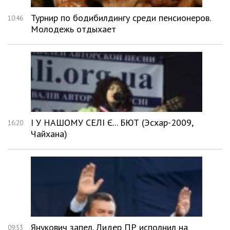
Турнир по бодибилдингу среди пенсионеров.
10:46
Молодежь отдыхает
І У НАШОМУ СЕЛІ Є... БЮТ (Эсхар-2009,
16:20
Чайхана)
Янукович запел. Лидер ПР исполнил на
09:53