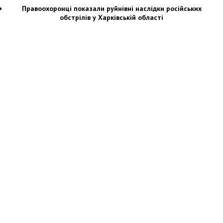
Правоохоронці показали руйнівні наслідки російських
обстрілів у Харківській області
Новости Украины: события, политика, экономика, общество, в мире
© Dozor.UA
© 2006—2022 Медиагруппа «Дозоры»