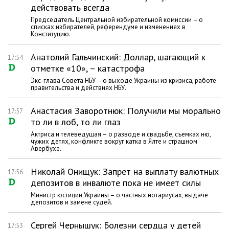
действовать всегда
Председатель Центральной избирательной комиссии – о
списках избирателей, референдуме и изменениях в
Конституцию.
Анатолий Гальчинский: Доллар, шагающий к
17:54
отметке «10», – катастрофа
Экс-глава Совета НБУ – о выходе Украины из кризиса, работе
правительства и действиях НБУ.
Анастасия Заворотнюк: Получили мы морально
17:57
то ли в лоб, то ли глаз
Актриса и телеведущая – о разводе и свадьбе, съемках ню,
чужих детях, конфликте вокруг катка в Ялте и страшном
Авербухе.
Николай Онищук: Запрет на выплату валютных
17:56
депозитов в инвалюте пока не имеет силы
Министр юстиции Украины – о частных нотариусах, выдаче
депозитов и замене судей.
Сергей Чернышук: Болезни сердца у детей
17:53