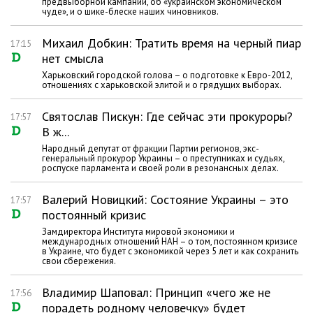
предвыборной кампании, об «украинском экономическом
чуде», и о шике-блеске наших чиновников.
Михаил Добкин: Тратить время на черный пиар
17:15
нет смысла
Харьковский городской голова – о подготовке к Евро-2012,
отношениях с харьковской элитой и о грядущих выборах.
Святослав Пискун: Где сейчас эти прокуроры?
17:57
В ж...
Народный депутат от фракции Партии регионов, экс-
генеральный прокурор Украины – о преступниках и судьях,
роспуске парламента и своей роли в резонансных делах.
Валерий Новицкий: Состояние Украины – это
17:57
постоянный кризис
Замдиректора Института мировой экономики и
международных отношений НАН – о том, постоянном кризисе
в Украине, что будет с экономикой через 5 лет и как сохранить
свои сбережения.
Владимир Шаповал: Принцип «чего же не
17:56
порадеть родному человечку» будет