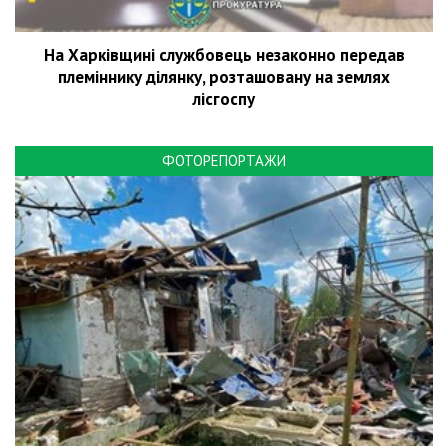
На Харківщині службовець незаконно передав
племіннику ділянку, розташовану на землях
лісгоспу
ФОТОРЕПОРТАЖИ