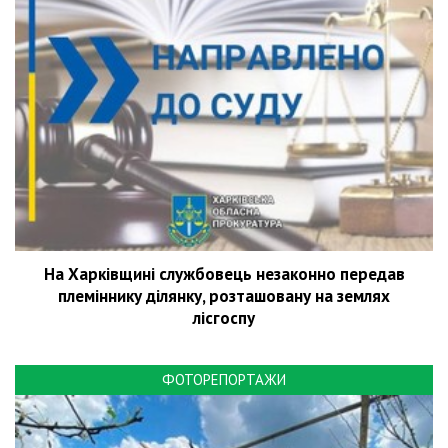
На Харківщині службовець незаконно передав
племіннику ділянку, розташовану на землях
лісгоспу
ФОТОРЕПОРТАЖИ