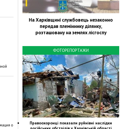
На Харківщині службовець незаконно
передав племіннику ділянку,
розташовану на землях лісгоспу
ФОТОРЕПОРТАЖИ
йной
Правоохоронці показали руйнівні наслідки
мация о
російських обстрілів у Харківській області