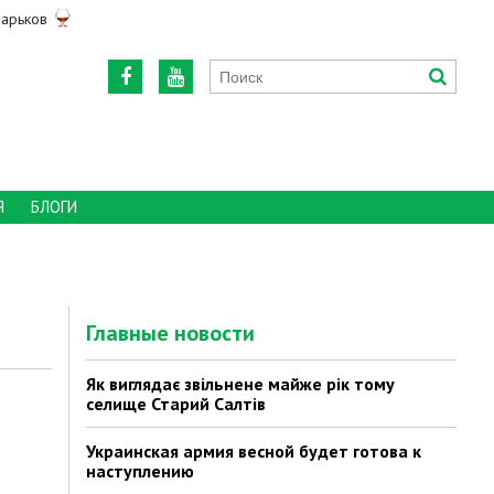
арьков
Я
БЛОГИ
Главные новости
Як виглядає звільнене майже рік тому
селище Старий Салтів
Украинская армия весной будет готова к
наступлению