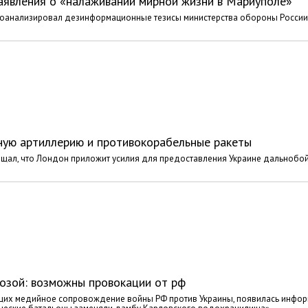
заявления о «налаживании мирной жизни в Мариуполе»
роанализировал дезинформационные тезисы министерства обороны России
ную артиллерию и противокорабельные ракеты
ещал, что Лондон приложит усилия для предоставления Украине дальнобо
озой: возможны провокации от рф
ющих медийное сопровождение войны РФ против Украины, появилась инфор