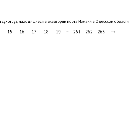
сухогруз, находящиеся в акватории порта Измаил в Одесской области.
…
15
16
17
18
19
261
262
263
вини
Події
Особистості
Фото
Реклама
Редакція
Б