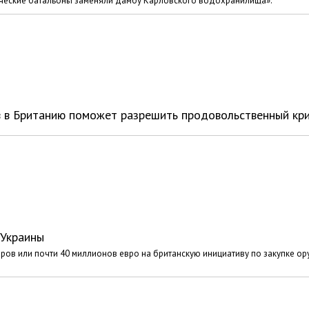
тические батальоны заменяли дамбу Карловского водохранилища».
в в Британию поможет разрешить продовольственный кр
 Украины
ров или почти 40 миллионов евро на британскую инициативу по закупке о