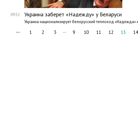
Украина заберет «Надежду» у Беларуси
09:52
Украина национализирует белорусский теплоход «Надежда» и 
…
1
2
3
9
10
11
12
13
14
Но