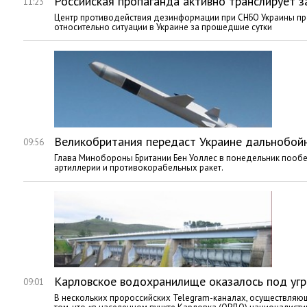
Российская пропаганда активно транслирует 
11:23
Центр противодействия дезинформации при СНБО Украины п
относительно ситуации в Украине за прошедшие сутки
Великобритания передаст Украине дальнобой
09:56
Глава Минобороны Британии Бен Уоллес в понедельник пооб
артиллерии и противокорабельных ракет.
Карловское водохранилище оказалось под угр
09:01
В нескольких пророссийских Telegram-каналах, осуществля