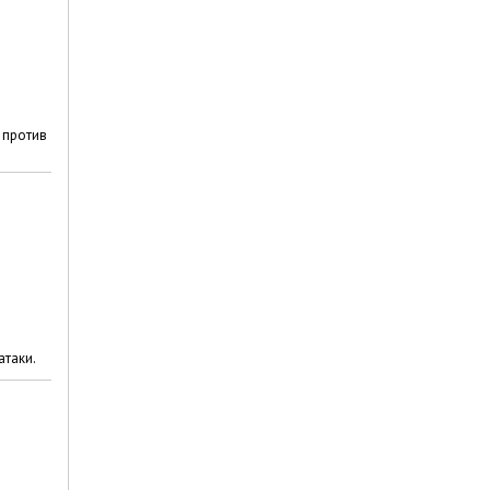
 против
атаки.