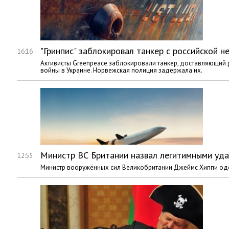
"Гринпис" заблокировал танкер с российской н
16:16
Активисты Greenpeace заблокировали танкер, доставляющий р
войны в Украине. Норвежская полиция задержала их.
Министр ВС Британии назвал легитимными уда
12:55
Министр вооружённых сил Великобритании Джеймс Хиппи одоб