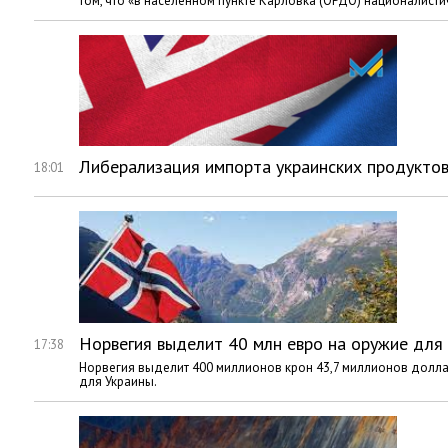
том, что «в населенном пункте Карловка (ОРДО) националис
Либерализация импорта украинских продукто
18:01
Норвегия выделит 40 млн евро на оружие для
17:38
Норвегия выделит 400 миллионов крон 43,7 миллионов долла
для Украины.