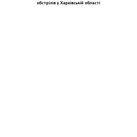
обстрілів у Харківській області
Новости Украины: события, политика, экономика, общество, в мире
© Dozor.UA
© 2006—2022 Медиагруппа «Дозоры»
Мы в социальных сетях: