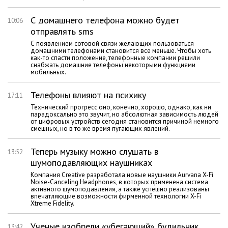
С домашнего телефона можно будет
10:06
отправлять sms
С появлением сотовой связи желающих пользоваться
домашними телефонами становится все меньше. Чтобы хоть
как-то спасти положение, телефонные компании решили
снабжать домашние телефоны некоторыми функциями
мобильных.
Телефоны влияют на психику
17:11
Технический прогресс оно, конечно, хорошо, однако, как ни
парадоксально это звучит, но абсолютная зависимость людей
от цифровых устройств сегодня становится причиной немного
смешных, но в то же время пугающих явлений.
Теперь музыку можно слушать в
13:52
шумоподавляющих наушниках
Компания Creative разработала новые наушники Aurvana X-Fi
Noise-Canceling Headphones, в которых применена система
активного шумоподавления, а также успешно реализованы
впечатляющие возможности фирменной технологии X-Fi
Xtreme Fidelity.
Ученые изобрели «убегающий» будильник
13:42