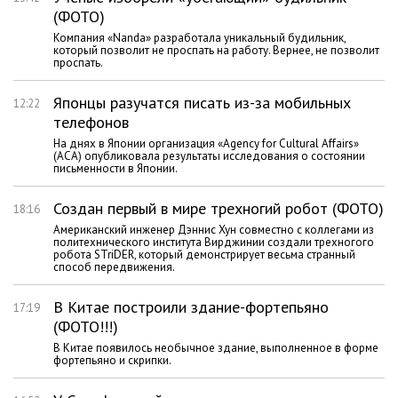
(ФОТО)
Компания «Nanda» разработала уникальный будильник,
который позволит не проспать на работу. Вернее, не позволит
проспать.
Японцы разучатся писать из-за мобильных
12:22
телефонов
На днях в Японии организация «Agency for Cultural Affairs»
(ACA) опубликовала результаты исследования о состоянии
письменности в Японии.
Создан первый в мире трехногий робот (ФОТО)
18:16
Американский инженер Дэннис Хун совместно с коллегами из
политехнического института Вирджинии создали трехногого
робота STriDER, который демонстрирует весьма странный
способ передвижения.
В Китае построили здание-фортепьяно
17:19
(ФОТО!!!)
В Китае появилось необычное здание, выполненное в форме
фортепьяно и скрипки.