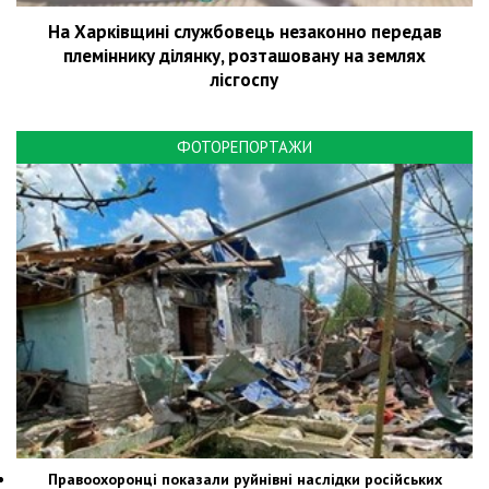
На Харківщині службовець незаконно передав
племіннику ділянку, розташовану на землях
лісгоспу
ФОТОРЕПОРТАЖИ
Правоохоронці показали руйнівні наслідки російських