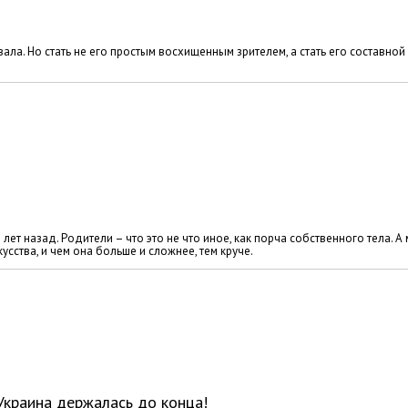
ала. Но стать не его простым восхищенным зрителем, а стать его составной
лет назад. Родители – что это не что иное, как порча собственного тела. А
усства, и чем она больше и сложнее, тем круче.
краина держалась до конца!