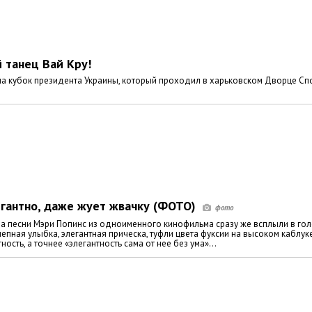
 танец Вай Кру!
 на кубок президента Украины, который проходил в харьковском Дворце Сп
егантно, даже жует жвачку (ФОТО)
ова песни Мэри Попинс из одноименного кинофильма сразу же всплыли в гол
пная улыбка, элегантная прическа, туфли цвета фуксии на высоком каблук
ость, а точнее «элегантность сама от нее без ума»…