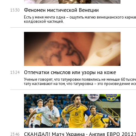
Феномен мистической Венеции
15:30
Есть у меня мечта одна – ощутить магию венецианского карнав
колдовской частицей.
Отпечатки смыслов или узоры на коже
15:24
Ученые говорят, что татуировки появились не меньше 60 тысяч 
тату настаивают на том, что татуировка – это произведение иск
СКАНДАЛ! Матч Украина - Англия ЕВРО 2012.У
23:46