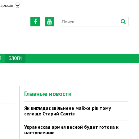
арьков
Я
БЛОГИ
Главные новости
Як виглядає звільнене майже рік тому
селище Старий Салтів
Украинская армия весной будет готова к
наступлению