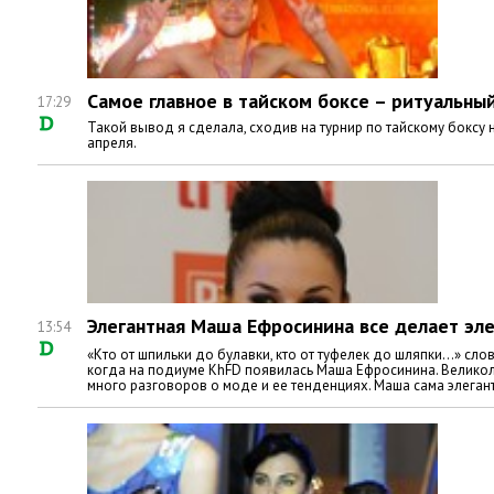
Самое главное в тайском боксе – ритуальный
17:29
Такой вывод я сделала, сходив на турнир по тайскому боксу
апреля.
Элегантная Маша Ефросинина все делает эл
13:54
«Кто от шпильки до булавки, кто от туфелек до шляпки…» сл
когда на подиуме KhFD появилась Маша Ефросинина. Великоле
много разговоров о моде и ее тенденциях. Маша сама элегантн