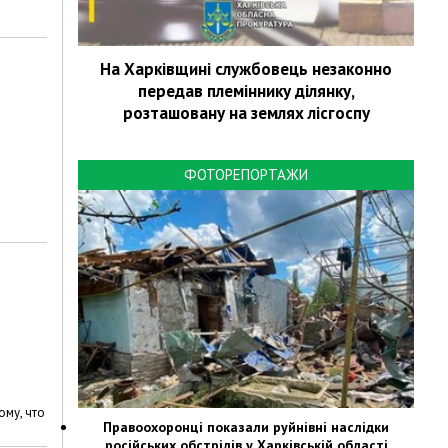
На Харківщині службовець незаконно
передав племіннику ділянку,
розташовану на землях лісгоспу
ФОТОРЕПОРТАЖИ
му, что
Правоохоронці показали руйнівні наслідки
російських обстрілів у Харківській області