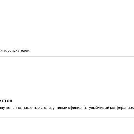
лик соискателей.
истов
 чину, конечно, накрытые столы, учтивые официанты, улыбчивый конферансь