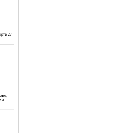
орта 27
ове,
е и