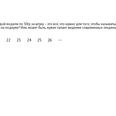
ой модели по 50гр за штуку – это все, что нужно для того, чтобы называть
а подиуме? Или, может быть, нужен талант, видение современных тенденц
22
23
24
25
26