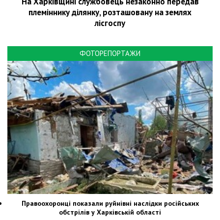
На Харківщині службовець незаконно передав
племіннику ділянку, розташовану на землях
лісгоспу
ФОТОРЕПОРТАЖИ
Правоохоронці показали руйнівні наслідки російських
обстрілів у Харківській області