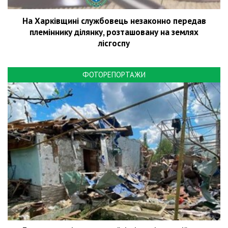
На Харківщині службовець незаконно передав
племіннику ділянку, розташовану на землях
лісгоспу
ФОТОРЕПОРТАЖИ