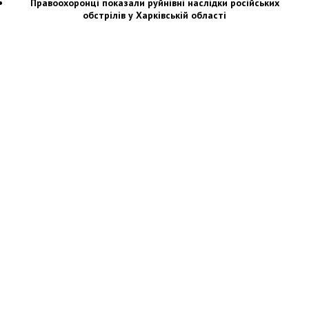
Правоохоронці показали руйнівні наслідки російських
обстрілів у Харківській області
Новости Украины: события, политика, экономика, общество, в мире
© Dozor.UA
© 2006—2022 Медиагруппа «Дозоры»
Мы в социальных сетях: