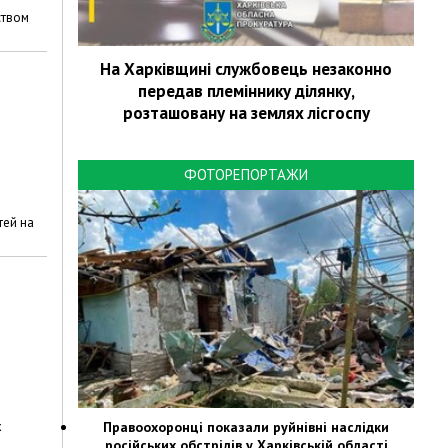
ством
На Харківщині службовець незаконно
передав племіннику ділянку,
розташовану на землях лісгоспу
ФОТОРЕПОРТАЖИ
тей на
Правоохоронці показали руйнівні наслідки
х
російських обстрілів у Харківській області