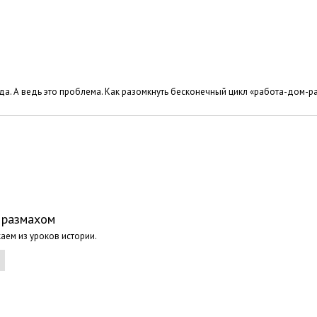
реда. А ведь это проблема. Как разомкнуть бесконечный цикл «работа-дом-р
м размахом
каем из уроков истории.