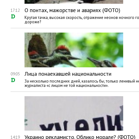
О понтах, мажорстве и авариях (ФОТО)
17:12
Крутая тачка, высокая скорость, отражение неонов ночного 
дороже?
Лица понаехавшей национальности
09:05
За несколько последних дней, казалось бы, только ленивый 
журналиста «с лицом не той национальности».
Украино рекламисто. Облико морале? (ФОТО)
14:19