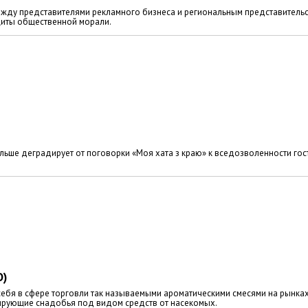
ежду представителями рекламного бизнеса и региональным представитель
щиты общественной морали.
льше деградирует от поговорки «Моя хата з краю» к вседозволенности гос
О)
себя в сфере торговли так называемыми ароматическими смесями на рынка
сирующие снадобья под видом средств от насекомых.