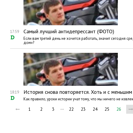
Самый лучший антидепрессант (ФОТО)
17:59
Если вам третий день не хочется работать, значит сегодня с
дом»?
История снова повторяется. Хоть и с меньши
18:19
Как правило, уроки истории учат тому, что мы ничего не извле
…
1
2
3
22
23
24
25
26