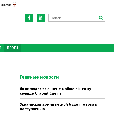
арьков
Я
БЛОГИ
Главные новости
Як виглядає звільнене майже рік тому
селище Старий Салтів
Украинская армия весной будет готова к
наступлению