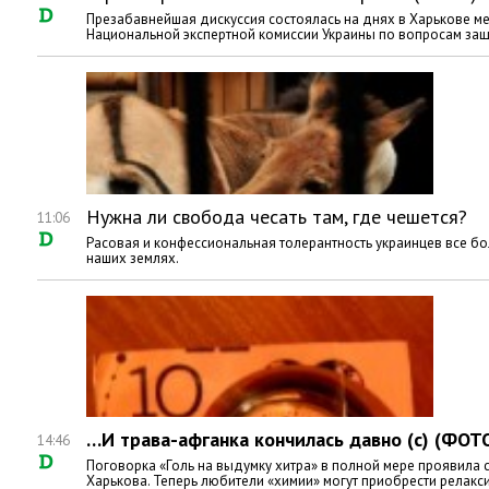
Презабавнейшая дискуссия состоялась на днях в Харькове м
Национальной экспертной комиссии Украины по вопросам за
Нужна ли свобода чесать там, где чешется?
11:06
Расовая и конфессиональная толерантность украинцев все бо
наших землях.
…И трава-афганка кончилась давно (с) (ФОТ
14:46
Поговорка «Голь на выдумку хитра» в полной мере проявила 
Харькова. Теперь любители «химии» могут приобрести релак