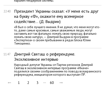
паралич тендерной системы.
Президент Украины сказал: «У меня есть друг
22:40
на букву «Ф», окажите ему всемерное
содействие… (Д. Выдрин)
«Я был о себе лучшего мнения. Я не думал, что меня могут кто-
то, даже самые красивые, самые уважаемые люди, могут
заставить вот так фатально ломать свою природу, фатально
ломать свою натуру», — Дмитрий Выдрин в программе
«Экспертиза» о своем пребывании в рядах Блока Юлии
Тимошенко.
Дмитрий Святаш о референдуме.
11:47
Эксклюзивное интервью
Народный депутат Украины от Партии регионов Дмитрий
Святаш в эксклюзивном интервью программе «Иначе»
поделился своими соображениями по поводу всеукраинского
референдума, инициатором которого выступает ПР.
…
1
2
3
60