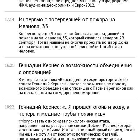
Партии регионов, своих трудностях на посту мэра, реформе
ЖКХ, аудио-видео-роликах и Евро-2012.
Интервью с потерпевшей от пожара на
17:14
Иванова, 33
Корреспондент «Дозора» пообщался с пострадавшей от
пожара на ул. Иванова, 33, который случился вечером 29
сентября. Тогда машины не смогли проехать во двор дома
из–за незаконно сооруженной пристройки. Погиб один
человек.
Геннадий Кернес о возможности объединения
16:01
с оппозицией
В интервью изданию «Власть денег» секретарь городского
совета Геннадий Кернес высказал свое мнение по поводу
возможного объединения оппозиции с Партией регионов как
на местах, так и на государственном уровне.
Геннадий Кернес: «...Я прошел огонь и воду, а
18:22
теперь и медные трубы появились»
«Могу сказать одно: идет психологическая атака,
направленная на разрушение связки Добкин-Кернес, которая
достаточно устойчива. И даже в поствыборный период, когда
мы еще не остыли от всех этих политических баталий,
продолжается работа по дальнейшей дискредитации и