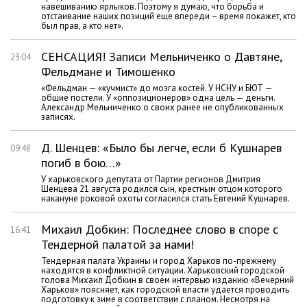
навешиванию ярлыков. Поэтому я думаю, что борьба и
отстаивание наших позиций еще впереди – время покажет, кто
был прав, а кто нет».
СЕНСАЦИЯ! Записи Мельниченко о Давтяне,
23:04
Фельдмане и Тимошенко
«Фельдман — «кучмист» до мозга костей. У НСНУ и БЮТ —
общие постели. У «оппозиционеров» одна цель — деньги.
Александр Мельниченко о своих ранее не опубликованных
записях.
Д. Шенцев: «Было бы легче, если б Кушнарев
09:48
погиб в бою…»
У харьковского депутата от Партии регионов Дмитрия
Шенцева 21 августа родился сын, крестным отцом которого
накануне роковой охоты согласился стать Евгений Кушнарев.
Михаил Добкин: Последнее слово в споре с
16:41
Тендерной палатой за нами!
Тендерная палата Украины и город Харьков по-прежнему
находятся в конфликтной ситуации. Харьковский городской
голова Михаил Добкин в своем интервью изданию «Вечерний
Харьков» поясняет, как городской власти удается проводить
подготовку к зиме в соответствии с планом. Несмотря на