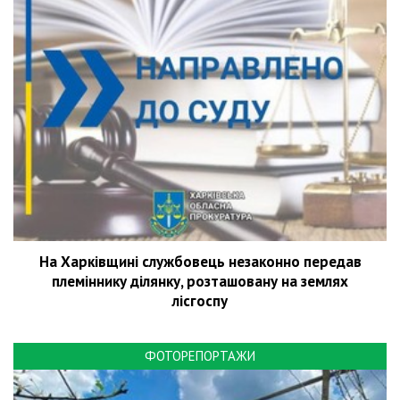
На Харківщині службовець незаконно передав
племіннику ділянку, розташовану на землях
лісгоспу
ФОТОРЕПОРТАЖИ